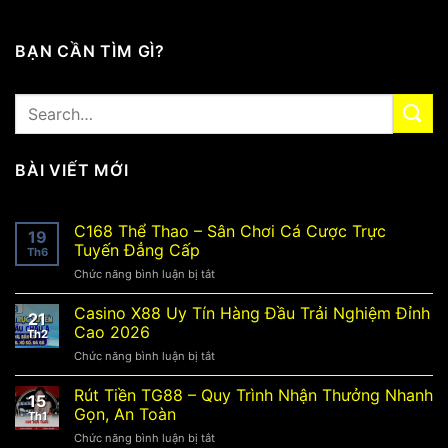
BẠN CẦN TÌM GÌ?
BÀI VIẾT MỚI
C168 Thể Thao – Sân Chơi Cá Cược Trực
19
Tuyến Đẳng Cấp
Th6
ở
Chức năng bình luận bị tắt
C168
Thể
Casino X88 Uy Tín Hàng Đầu Trải Nghiệm Đỉnh
21
Thao
Cao 2026
Th2
–
ở
Chức năng bình luận bị tắt
Sân
Casino
Chơi
X88
Rút Tiền TG88 – Quy Trình Nhận Thưởng Nhanh
Cá
15
Uy
Cược
Gọn, An Toàn
Th1
Tín
Trực
ở
Chức năng bình luận bị tắt
Hàng
Tuyến