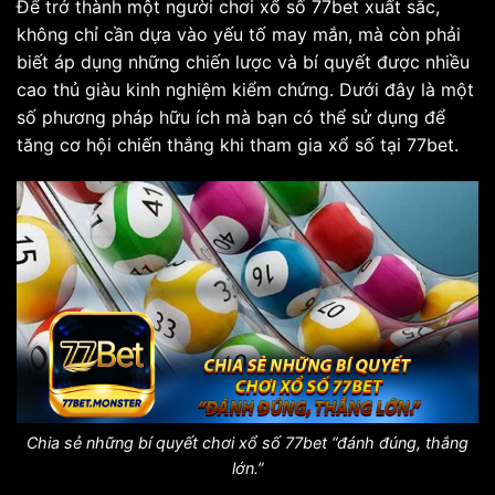
Để trở thành một người chơi xổ số 77bet xuất sắc,
không chỉ cần dựa vào yếu tố may mắn, mà còn phải
biết áp dụng những chiến lược và bí quyết được nhiều
cao thủ giàu kinh nghiệm kiểm chứng. Dưới đây là một
số phương pháp hữu ích mà bạn có thể sử dụng để
tăng cơ hội chiến thắng khi tham gia xổ số tại 77bet.
Chia sẻ những bí quyết chơi xổ số 77bet “đánh đúng, thắng
lớn.”