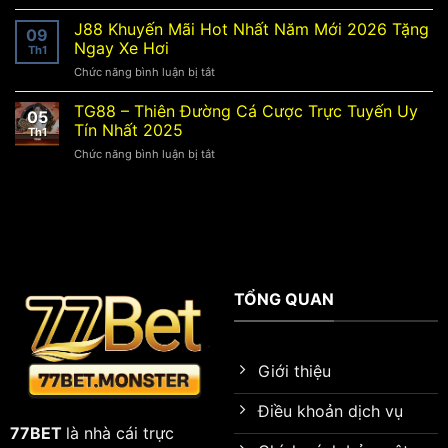
Rút
Đầu
Đẳng
Tiền
J88 Khuyến Mãi Hot Nhất Năm Mới 2026 Tặng
Trải
Cấp
09
TG88
Nghiệm
Ngay Xe Hơi
Th1
–
Đỉnh
ở
Chức năng bình luận bị tắt
Quy
Cao
J88
Trình
2026
Khuyến
TG88 – Thiên Đường Cá Cược Trực Tuyến Uy
Nhận
05
Mãi
Thưởng
Tín Nhất 2025
Th1
Hot
Nhanh
ở
Chức năng bình luận bị tắt
Nhất
Gọn,
TG88
Năm
An
–
Mới
Toàn
Thiên
2026
Đường
Tặng
Cá
Ngay
Cược
Xe
Trực
Hơi
Tuyến
TỔNG QUAN
Uy
Tín
Nhất
2025
Giới thiệu
Điều khoản dịch vụ
77BET
là nhà cái trực