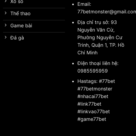
Xổ số
Email:
77betmonster@gmail.co
Thể thao
Địa chỉ trụ sở: 93
Game bài
Nguyễn Văn Cừ,
Phường Nguyễn Cư
Đá gà
Trinh, Quận 1, TP. Hồ
Chí Minh
Điện thoại liên hệ:
0985595959
Hastags: #77bet
#77betmonster
#nhacai77bet
#link77bet
#linkvao77bet
#game77bet