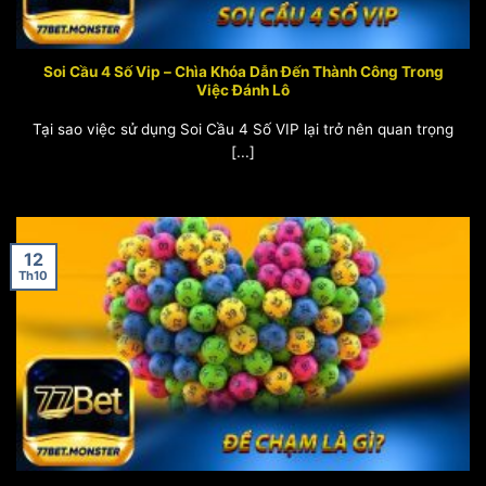
Soi Cầu 4 Số Vip – Chìa Khóa Dẫn Đến Thành Công Trong
Việc Đánh Lô
Tại sao việc sử dụng Soi Cầu 4 Số VIP lại trở nên quan trọng
[...]
12
Th10