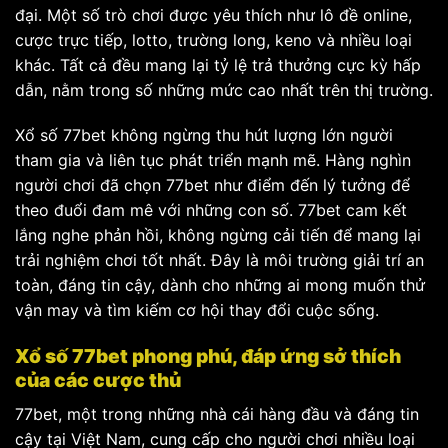
đại. Một số trò chơi được yêu thích như lô đề online,
cược trực tiếp, lotto, trường long, keno và nhiều loại
khác. Tất cả đều mang lại tỷ lệ trả thưởng cực kỳ hấp
dẫn, nằm trong số những mức cao nhất trên thị trường.
Xổ số 77bet không ngừng thu hút lượng lớn người
tham gia và liên tục phát triển mạnh mẽ. Hàng nghìn
người chơi đã chọn 77bet như điểm đến lý tưởng để
theo đuổi đam mê với những con số. 77bet cam kết
lắng nghe phản hồi, không ngừng cải tiến để mang lại
trải nghiệm chơi tốt nhất. Đây là môi trường giải trí an
toàn, đáng tin cậy, dành cho những ai mong muốn thử
vận may và tìm kiếm cơ hội thay đổi cuộc sống.
Xổ số 77bet phong phú, đáp ứng sở thích
của các cược thủ
77bet, một trong những nhà cái hàng đầu và đáng tin
cậy tại Việt Nam, cung cấp cho người chơi nhiều loại