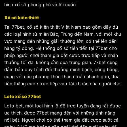
hình xổ số phong phú và lôi cuốn.
Xổ số kiến thiết
Tại 77bet, xổ số kiến thiết Việt Nam bao gồm đầy đủ
các loại hình từ miền Bắc, Trung đến Nam, với mỗi khu
vực mang đến những giải thưởng lớn, có thể lên đến
hàng tỷ đồng. Hệ thống xổ số tiên tiến tại 77bet cho
phép người chơi tham gia đặt cược trực tiếp và nhận
thưởng tối đa, không cần qua trung gian. 77bet cũng
đảm bảo quy trình đổi thưởng minh bạch, công bằng,
cùng với các phương thức thanh toán nhanh gọn, đưa
tiền thắng cược trực tiếp vào tài khoản của người chơi.
Loto xổ số 77bet
Loto bet, một loại hình lô đề trực tuyến đang rất được
ưa thích, được 77bet mang đến với những tính năng
nổi bật. Người chơi có thể tham gia đặt cược suốt cả