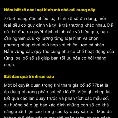
Nắm bắt rõ các loại hình mà nhà cái cung cấp
77bet mang đến nhiều loại hình xổ số đa dạng, mỗi
loại đều có quy định và tỷ lệ trả thưởng khác nhau. Để
có thể đưa ra quyết định chính xác và hiệu quả, bạn
cần nghiên cứu kỹ lưỡng từng loại hình và chọn
phương pháp chơi phù hợp với chiến lược cá nhân.
Nắm vững các quy tắc cũng như cơ chế hoạt động của
từng loại xổ số sẽ giúp bạn tối ưu hóa cơ hội thắng
cược.
Bắt đầu quá trình soi cầu
Một bí quyết quan trọng khi tham gia xổ số 77bet là
áp dụng phương pháp soi cầu lô đề. Việc ghi chép lại
kết quả các lần quay trước và phân tích các mẫu số,
xu hướng sẽ giúp bạn xác định những con số có khả
năng xuất hiện cao trong các kỳ quay sắp tới. Mặc dù