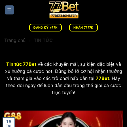
Chuyển
đến
nội
dung
ĐĂNG KÝ +77K
NHẬN 7777K
Trang chủ
»
TIN TỨC
Tin tức 77Bet
về các khuyến mãi, sự kiện đặc biệt và
xu hướng cá cược hot. Đừng bỏ lỡ cơ hội nhận thưởng
và tham gia vào các trò chơi hấp dẫn tại
77Bet
. Hãy
theo dõi ngay để luôn dẫn đầu trong thế giới cá cược
trực tuyến!
15
Th1