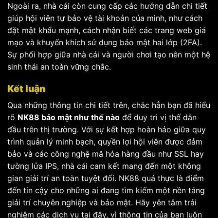
Ngoài ra, nhà cái còn cung cấp các hướng dẫn chi tiết
giúp hội viên tự bảo vệ tài khoản của mình, như cách
đặt mật khẩu mạnh, cách nhận biết các trang web giả
mạo và khuyến khích sử dụng bảo mật hai lớp (2FA).
Sự phối hợp giữa nhà cái và người chơi tạo nên một hệ
sinh thái an toàn vững chắc.
Kết luận
Qua những thông tin chi tiết trên, chắc hẳn bạn đã hiểu
rõ
NK88 bảo mật như thế nào
để duy trì vị thế dẫn
đầu trên thị trường. Với sự kết hợp hoàn hảo giữa quy
trình quản lý minh bạch, quyền lợi hội viên được đảm
bảo và các công nghệ mã hóa hàng đầu như SSL hay
tường lửa IPS, nhà cái cam kết mang đến một không
gian giải trí an toàn tuyệt đối. NK88 quả thực là điểm
đến tin cậy cho những ai đang tìm kiếm một nền tảng
giải trí chuyên nghiệp và bảo mật. Hãy yên tâm trải
nghiệm các dịch vụ tại đây, vì thông tin của bạn luôn