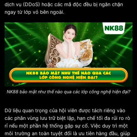
dịch vụ (DDoS) hoặc các mã độc đều bị ngăn chặn
ngay từ lớp vỏ bên ngoài.
NK88 bảo mật như thế nào qua các lớp công nghệ hiện đại?
Dữ liệu quan trọng của hội viên được tách riêng vào
các phân vùng lưu trữ biệt lập, hạn chế tối đa rủi ro rò
rỉ nếu một phần hệ thống gặp sự cố. Việc duy trì một
môi trường an toàn tuyệt đối là ưu tiên hàng đầu, giúp