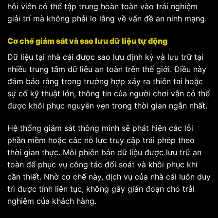
hội viên có thể tập trung hoàn toàn vào trải nghiệm
giải trí mà không phải lo lắng về vấn đề an ninh mạng.
Cơ chế giám sát và sao lưu dữ liệu tự động
Dữ liệu tại nhà cái được sao lưu định kỳ và lưu trữ tại
nhiều trung tâm dữ liệu an toàn trên thế giới. Điều này
đảm bảo rằng trong trường hợp xảy ra thiên tai hoặc
sự cố kỹ thuật lớn, thông tin của người chơi vẫn có thể
được khôi phục nguyên vẹn trong thời gian ngắn nhất.
Hệ thống giám sát thông minh sẽ phát hiện các lỗi
phần mềm hoặc các nỗ lực truy cập trái phép theo
thời gian thực. Mỗi phiên bản dữ liệu được lưu trữ an
toàn để phục vụ công tác đối soát và khôi phục khi
cần thiết. Nhờ cơ chế này, dịch vụ của nhà cái luôn duy
trì được tính liên tục, không gây gián đoạn cho trải
nghiệm của khách hàng.