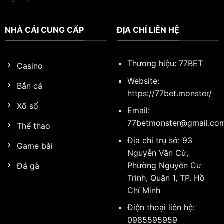
NHÀ CÁI CUNG CẤP
ĐỊA CHỈ LIÊN HỆ
Thương hiệu: 77BET
Casino
Website:
Bắn cá
https://77bet.monster/
Xổ số
Email:
77betmonster@gmail.co
Thể thao
Địa chỉ trụ sở: 93
Game bài
Nguyễn Văn Cừ,
Phường Nguyễn Cư
Đá gà
Trinh, Quận 1, TP. Hồ
Chí Minh
Điện thoại liên hệ:
0985595959