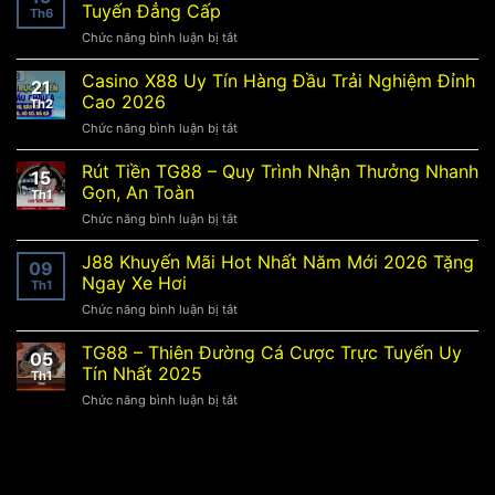
Tuyến Đẳng Cấp
Th6
ở
Chức năng bình luận bị tắt
C168
Thể
Casino X88 Uy Tín Hàng Đầu Trải Nghiệm Đỉnh
21
Thao
Cao 2026
Th2
–
ở
Chức năng bình luận bị tắt
Sân
Casino
Chơi
X88
Rút Tiền TG88 – Quy Trình Nhận Thưởng Nhanh
Cá
15
Uy
Cược
Gọn, An Toàn
Th1
Tín
Trực
ở
Chức năng bình luận bị tắt
Hàng
Tuyến
Rút
Đầu
Đẳng
Tiền
J88 Khuyến Mãi Hot Nhất Năm Mới 2026 Tặng
Trải
Cấp
09
TG88
Nghiệm
Ngay Xe Hơi
Th1
–
Đỉnh
ở
Chức năng bình luận bị tắt
Quy
Cao
J88
Trình
2026
Khuyến
TG88 – Thiên Đường Cá Cược Trực Tuyến Uy
Nhận
05
Mãi
Thưởng
Tín Nhất 2025
Th1
Hot
Nhanh
ở
Chức năng bình luận bị tắt
Nhất
Gọn,
TG88
Năm
An
–
Mới
Toàn
Thiên
2026
Đường
Tặng
Cá